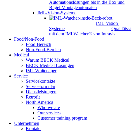
Automationslösungen bis in die Box und
Bügel Montageautomaten
IML-Vision-Systeme
IML-Vision-
Systeme
Qualitätss
mit dem IMLWatcher® von Intravis
Food/Non-Food
Food-Bereich
Non-Food-Bereich
Medical
Warum BECK Medical
BECK Medical Lösungen
IML Whitepaper
Service
Servicekontakte
Serviceformular
Dienstleistungen
Retrofit
North America
Who we are
Our services
Customer training program
Unternehmen
Kontakt