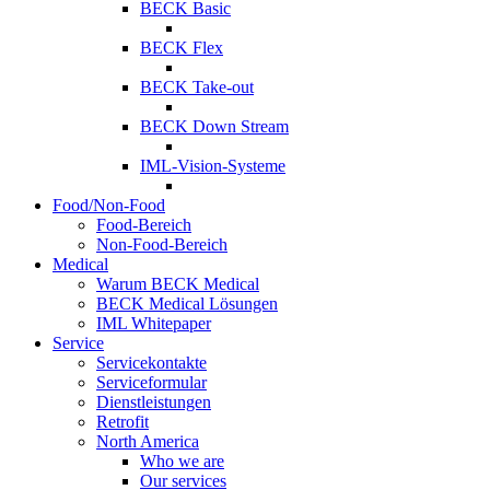
BECK Basic
BECK Flex
BECK Take-out
BECK Down Stream
IML-Vision-Systeme
Food/Non-Food
Food-Bereich
Non-Food-Bereich
Medical
Warum BECK Medical
BECK Medical Lösungen
IML Whitepaper
Service
Servicekontakte
Serviceformular
Dienstleistungen
Retrofit
North America
Who we are
Our services