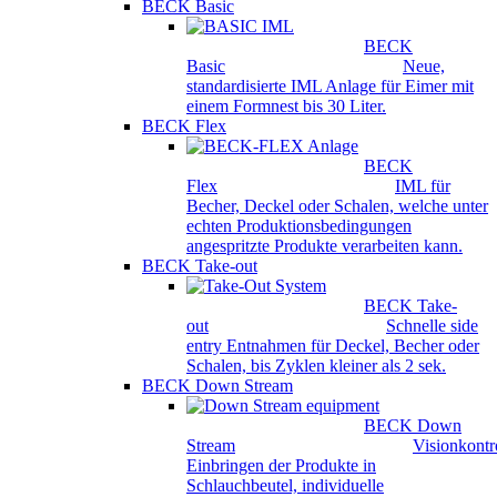
BECK Basic
BECK
Basic
Neue,
standardisierte IML Anlage für Eimer mit
einem Formnest bis 30 Liter.
BECK Flex
BECK
Flex
IML für
Becher, Deckel oder Schalen, welche unter
echten Produktionsbedingungen
angespritzte Produkte verarbeiten kann.
BECK Take-out
BECK Take-
out
Schnelle side
entry Entnahmen für Deckel, Becher oder
Schalen, bis Zyklen kleiner als 2 sek.
BECK Down Stream
BECK Down
Stream
Visionkontro
Einbringen der Produkte in
Schlauchbeutel, individuelle