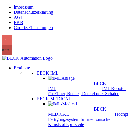
Impressum
Datenschutzerklärung
AGB
EKB
Cookie-Einstellungen
earch
Produkte
BECK IML
BECK
IML
IML Roboter
für Eimer, Becher, Deckel oder Schalen
BECK MEDICAL
BECK
MEDICAL
Hochpr
Fertigungssystem für medizinische
Kunststoffspritzteile